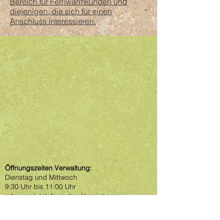
Bereich für Fernwärmkunden und
diejenigen, die sich für einen
Anschluss interessieren.
Öffnungszeiten Verwaltung
:
Dienstag und Mittwoch
9:30 Uhr bis 11:00 Uhr
oder nach telefonischer Vereinbarung.
Öffnungszeiten Verwaltung während der