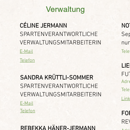
Verwaltung
CÉLINE JERMANN
NO
SPARTENVERANTWORTLICHE
Sep
VERWALTUNGSMITARBEITERIN
nur
E-Mail
Tele
Telefon
LI
FU
SANDRA KRÜTTLI-SOMMER
Adr
SPARTENVERANTWORTLICHE
Tele
VERWALTUNGSMITARBEITERIN
Lin
E-Mail
Telefon
FO
RE
REBEKKA HÄNER-JERMANN