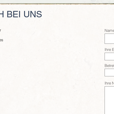
H BEI UNS
r
Name
es
Ihre 
Betref
Ihre 