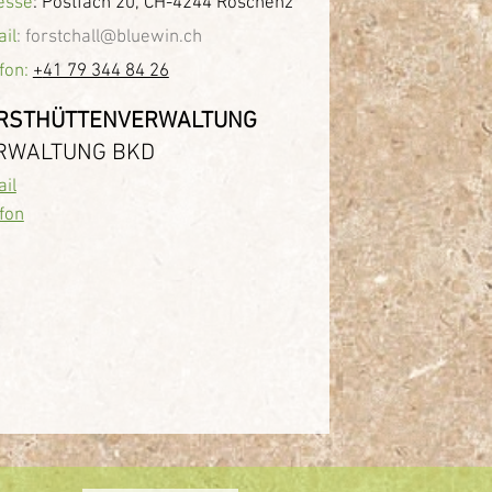
esse
:
Postfach 20, CH-4244 Röschenz
il
:
forstchall@bluewin.ch
fon:
+
41 79 344 84 26
RSTHÜTTENVERWALTUNG
RWALTUNG BKD
il
fon