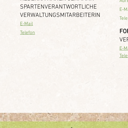
Adr
SPARTENVERANTWORTLICHE
E-Ma
VERWALTUNGSMITARBEITERIN
Tele
E-Mail
FO
Telefon
VE
E-Ma
Tele