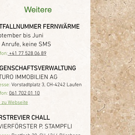
Weitere
TFALLNUMMER FERNWÄRME
tember bis Juni
 Anrufe, keine SMS
fon
:
+41 77 528 06 89
EGENSCHAFTSVERWALTUNG
TURO IMMOBILIEN AG
esse
:
Vorstadtplatz 3, CH-4242 Laufen
fon:
061 702 01 10
k zu Webseite
RSTREVIER CHALL
VIERFÖRSTER P. STAMPFLI