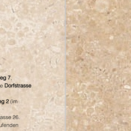
eg 7
,
le 
Dorfstrasse 
eg 2
 (im 
rasse 26.
aufenden 