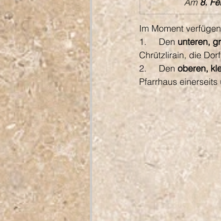
Am
 8. Fe
Im Moment verfügen 
1.     Den 
unteren,
g
Chrützlirain, die Do
2.     Den 
oberen, kl
Pfarrhaus einerseit