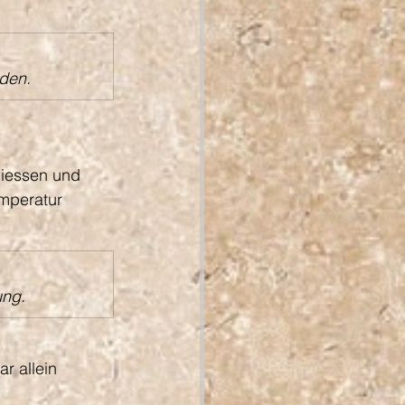
nden.
liessen und 
mperatur 
ung.
r allein 