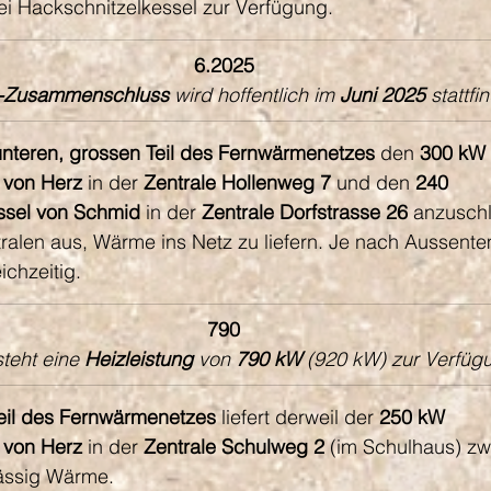
rei Hackschnitzelkessel zur Verfügung.
6.2025
-Zusammenschluss 
wird hoffentlich
im
 Juni 2025
 stattfi
unteren,
grossen Teil des Fernwärmenetzes 
den 
300 kW 
 von Herz 
in der 
Zentrale Hollenweg 7
 und den 
240 
ssel von Schmid
 in der 
Zentrale Dorfstrasse 26
 anzusch
ralen aus, Wärme ins Netz zu liefern. Je nach Aussente
ichzeitig.
790
steht eine 
Heizleistung
 von 
790 kW
 (920 kW) zur Verfüg
Teil des Fernwärmenetzes
 liefert derweil der 
250 kW 
 von Herz
 in der 
Zentrale Schulweg 2
 (im Schulhaus) zwa
lässig Wärme.