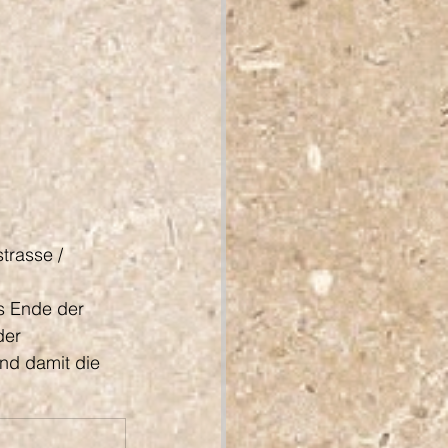
trasse / 
s Ende der 
der 
d damit die 