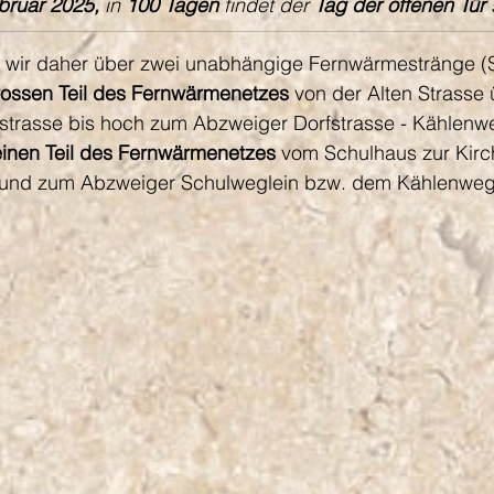
bruar 2025, 
in 
100 Tagen
 findet der 
Tag der offenen Tür
 
wir daher über zwei unabhängige Fernwärmestränge (Sp
rossen Teil des Fernwärmenetzes
 von der Alten Strasse
rfstrasse bis hoch zum Abzweiger Dorfstrasse - Kählenw
einen Teil des Fernwärmenetzes
 vom Schulhaus zur Kirc
s und zum Abzweiger Schulweglein bzw. dem Kählenweg 