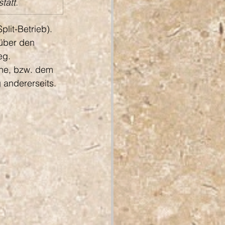
statt.
lit-Betrieb).
 über den 
eg.
he, bzw. dem 
andererseits.