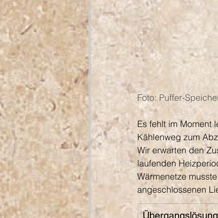
Foto: Puffer-Speiche
Es fehlt im Moment 
Kählenweg zum Abzw
Wir erwarten den Z
laufenden Heizperio
Wärmenetze musste 
angeschlossenen Li
Übergangslösung