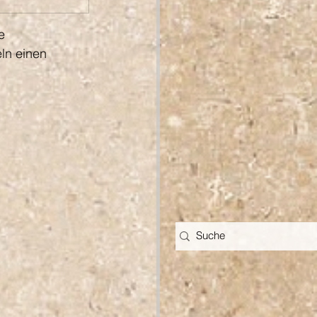
e 
ln einen 