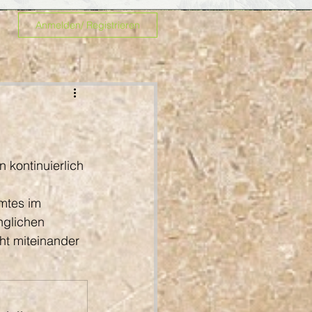
Anmelden/ Registrieren
 kontinuierlich 
mtes im 
nglichen 
ht miteinander 